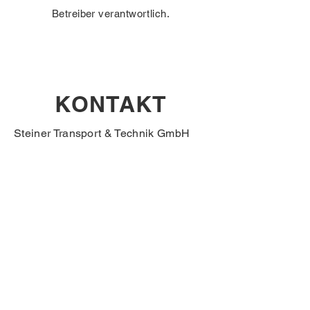
Betreiber verantwortlich.
KONTAKT
Steiner Transport & Technik GmbH
Lengdorfer Straße 8
5722 Niedernsill
info@krantransporte.at
Fax:
+43 6548 85204
Werkstatt:
Gewerbestraße 309
5733 Bramberg
Tel. Büro:
+43 6548 85200
Mobil / Dispo:
+43 664 2352980